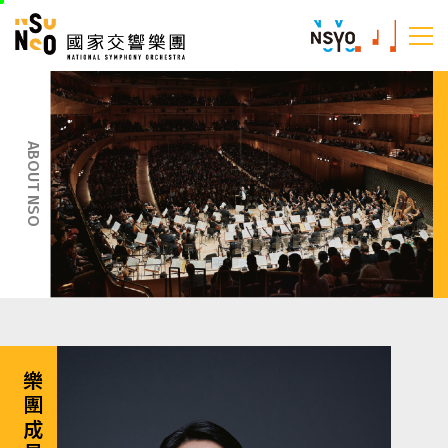
跳
國家交響樂團
至
:::
主
:::
要
內
容
ABOUT NSO
樂團成員