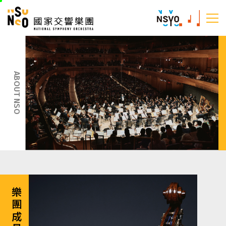
跳
國家交響樂團
至
:::
主
:::
要
內
容
ABOUT NSO
樂團成員