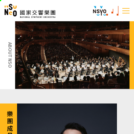
跳
國家交響樂團
至
:::
主
:::
要
內
容
ABOUT NSO
樂團成員