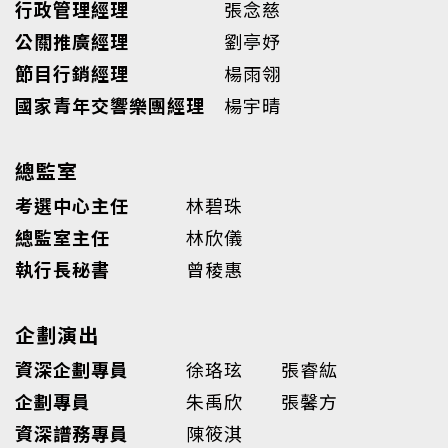
行政管理經理
張念慈
公關推廣經理
劉亭妤
節目行銷經理
楊雨翎
國家青年交響樂團經理
楊宇晴
總監室
考選中心主任
林碧珠
總監室主任
林欣儀
執行長秘書
曾稜惠
企劃演出
資深企劃專員
徐珞玹 張睿紘
企劃專員
朱禹欣 張馨方
資深譜務專員
陳筱淇