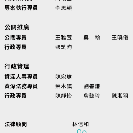
專案執行專員
李思穎
公關推廣
公關專員
王雅萱 吳 翰 王曉儀
行政專員
張筑昀
行政管理
資深人事專員
陳宛瑜
資深法務專員
蔡木鎮 劉善謙
行政專員
陳靜怡 詹懿玲 陳湘羽
法律顧問
林信和