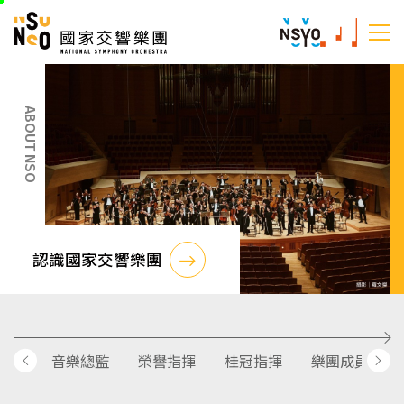
跳
國家交響樂團
至
:::
主
:::
要
內
ABOUT NSO
容
認識國家交響樂團
音樂總監
榮譽指揮
桂冠指揮
樂團成員