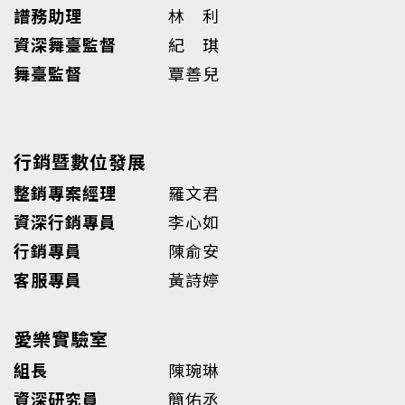
譜務助理
林 利
資深舞臺監督
紀 琪
舞臺監督
覃善兒
行銷暨數位發展
整銷專案經理
羅文君
資深行銷專員
李心如
行銷專員
陳俞安
客服專員
黃詩婷
愛樂實驗室
組長
陳琬琳
資深研究員
簡佑丞