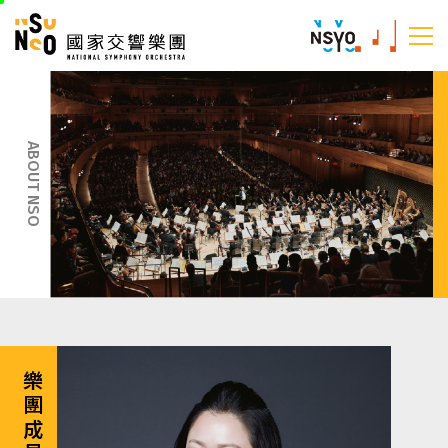
跳
國家交響樂團
至
:::
主
:::
要
內
容
ABOUT NSO
樂團成員