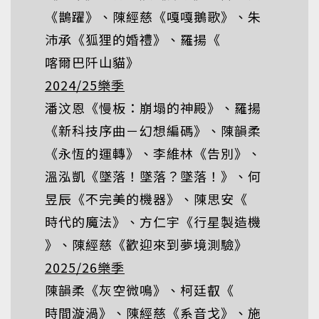
《
鵲躍
》、陳經慈《
嘎嘎鵝歌
》、朱
沛承《
狐狸的婚禮
》、羅揚《
喀爾巴阡山貓
》
2024/25樂季
潘汶恩《
慢板：崩塌的神殿
》、羅揚
《
新科技序曲－幻想編碼
》、陳韻柔
《
永恆的運轉
》、李維林《
告別
》、
溫泓凱《
墜落！墜落？墜落！
》、何
昱辰《
不完美的機器
》、陳思安《
時代的魔法
》、方仁宇《
行星製造機
》、陳經慈《
歡迎來到夢境測驗
》
2025/26樂季
陳韻柔《
灰空微鳴
》、柯廷叡《
時間漩渦
》、陳經慈《
系音戈
》、施