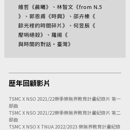
維哲《
晨曦
》、林智文《
from N.5
》、郭恩甫《
時興
》、邵卉榛《
餘光裡的時間碎片
》、何昱辰《
壓哨絕殺
》、羅揚《
與時間的對話・臺灣
》
歷年回顧影片
TSMC X NSO 2021/22樂季樂無界教育計畫紀錄片 第一
部曲
TSMC X NSO 2021/22樂季樂無界教育計畫紀錄片 第二
部曲
TSMC X NSO X TNUA 2022/2023 樂無界教育計畫紀錄