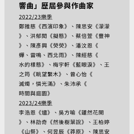
響曲」歷屆參與作曲家
2022/23樂季
鄭雅慈《
西濱印象
》、陳思安《
濛濛
》、洪郁閎《
擬態
》、蔡倍萱《
豐神
》、陳彥興《
熒熒
》、潘汶恩《
蟬、雷鳴、西北雨
》、陳經慈《
水的樣態
》、梅宇軒《
藍眼淚
》、王
之筠《
眺望繫木
》、曾心怡《
滅燭，憐光滿
》、朱沛承《
時間與庭園
》
2023/24樂季
李浩恩《
燼
》、吳方喻《
蘧然花開
》、林劭奇《
然後樹葉說
》、王柏婷
《
山祭
》、何昱辰《
莽原
》、陳思安