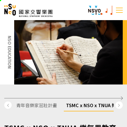
跳
國家交響樂團
至
:::
主
:::
要
內
容
NSO EDUCATION
青年音樂家茁壯計畫
TSMC x NSO x TNUA 樂