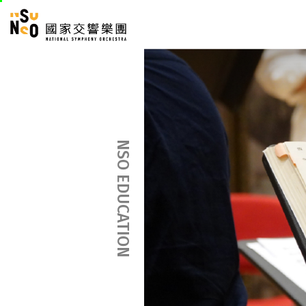
跳
國家交響樂團
至
:::
主
:::
要
內
容
NSO EDUCATION