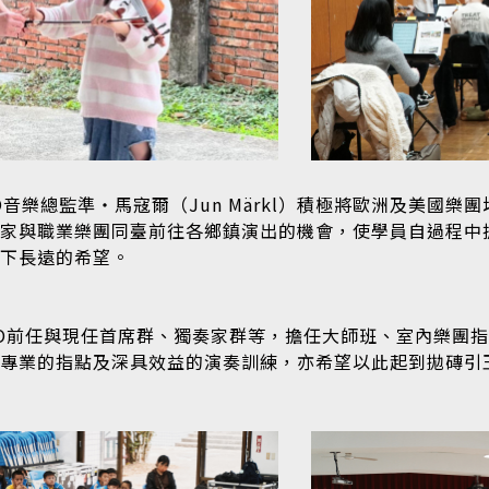
音樂總監準‧馬寇爾（Jun Märkl）積極將歐洲及美國
家與職業樂團同臺前往各鄉鎮演出的機會，使學員自過程中
下長遠的希望。
SO前任與現任首席群、獨奏家群等，擔任大師班、室內樂團
專業的指點及深具效益的演奏訓練，亦希望以此起到拋磚引