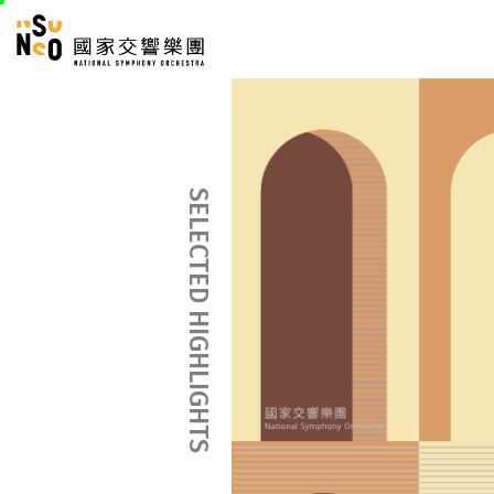
跳
國家交響樂團
至
:::
主
:::
要
內
容
SELECTED HIGHLIGHTS