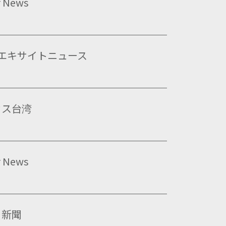
r News
TE エキサイトニュース
カス台湾
r News
日新聞