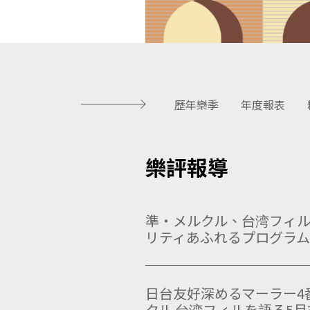
歷年樂季
年度報表
樂評報導
準・メルクル、台湾フィ
リティあふれるプログラムを届け
日台友好深めるマーラー4
クル 台湾フィルを語る5月末か