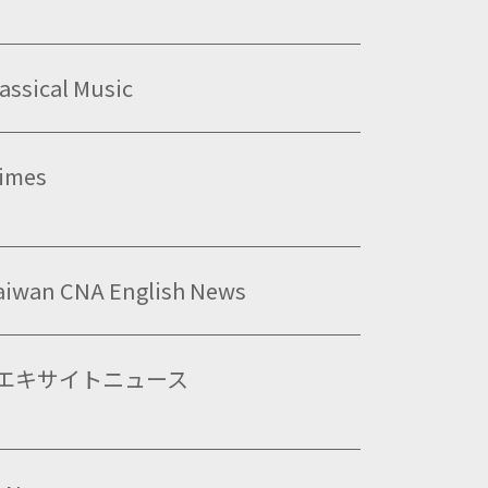
assical Music
Times
aiwan CNA English News
TE エキサイトニュース