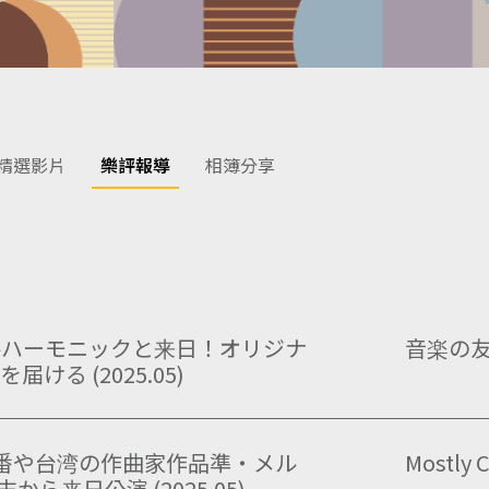
精選影片
樂評報導
相簿分享
ルハーモニックと来日！オリジナ
音楽の
る (2025.05)
番や台湾の作曲家作品準・メル
Mostly C
ら来日公演 (2025.05)