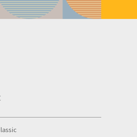
友
lassic