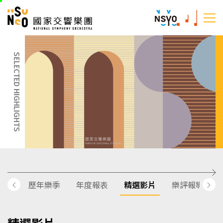
跳
國家交響樂團
至
:::
主
:::
要
內
SELECTED HIGHLIGHTS
容
歷年樂季
年度報表
精選影片
樂評報導