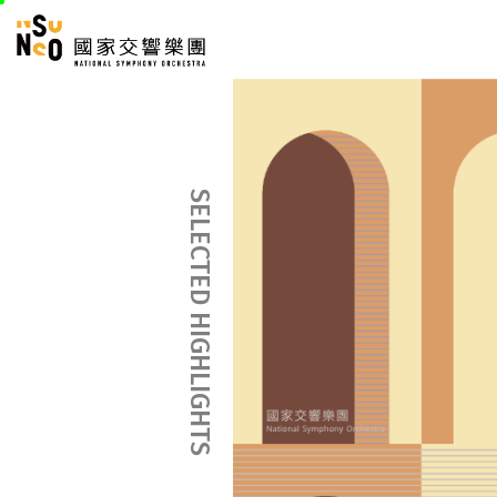
跳
國家交響樂團
至
:::
主
:::
要
內
容
SELECTED HIGHLIGHTS