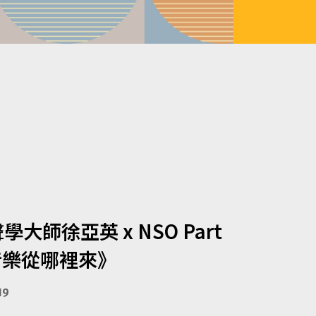
學大師徐亞英 x NSO Part
《音樂從哪裡來》
19