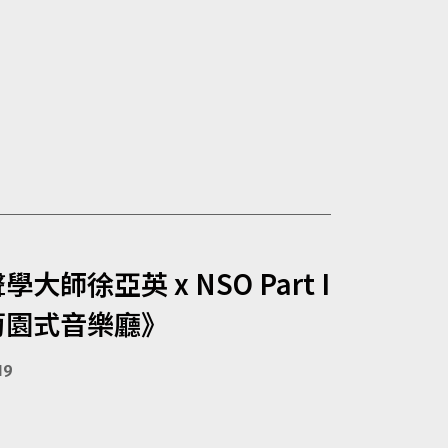
大師徐亞英 x NSO Part I
萄園式音樂廳》
19