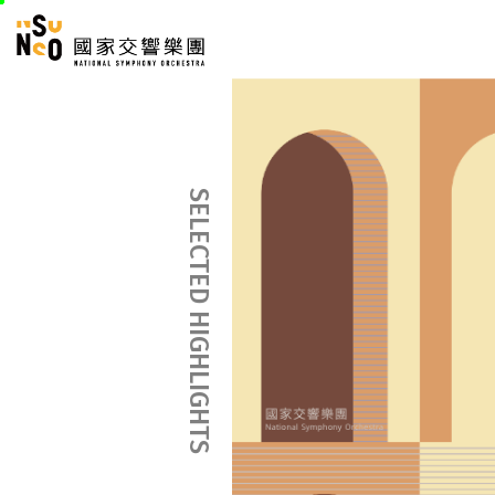
跳
國家交響樂團
至
:::
主
:::
要
內
容
SELECTED HIGHLIGHTS