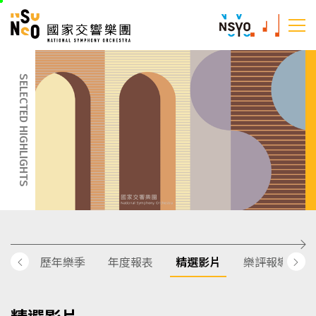
跳
國家交響樂團
至
:::
主
:::
要
內
SELECTED HIGHLIGHTS
容
歷年樂季
年度報表
精選影片
樂評報導